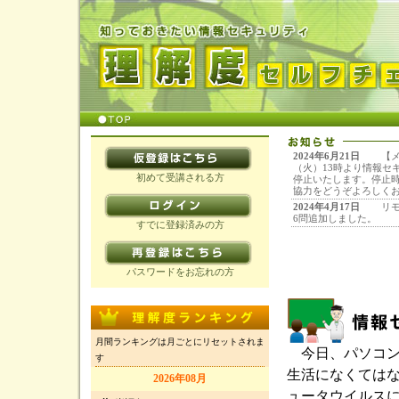
2024年6月21日
【メ
（火）13時より情報セ
初めて受講される方
停止いたします。停止時
協力をどうぞよろしく
2024年4月17日
リ
6問追加しました。
すでに登録済みの方
パスワードをお忘れの方
月間ランキングは月ごとにリセットされま
今日、パソコン
す
生活になくては
2026年08月
ュータウイルス