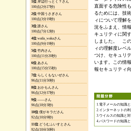
1位
岸辺行っとく？さん
直面する危険性
100点(2分27秒)
るためには、技
2位
中国うさぎさん
100点(3分19秒)
ィについて理解
3位
誰さん
況をふまえ、情
100点(7分12秒)
キュリティに関
4位
waila_wakaさん
しました。 こ
100点(9分19秒)
ィの理解度レベ
5位
竹内さん
つけ、セキュリ
100点(11分20秒)
います。この情
6位
あさん
100点(15分55秒)
報セキュリティ
7位
らしくもないぜさん
96点(11分50秒)
8位
おかもんさん
96点(12分37秒)
9位
------さん
1.電子メールの知識
96点(18分3秒)
2.インターネットの
10位
僕がキラださん
3.ウイルスの知識と
92点(10分9秒)
4.パスワードの知識
11位
どうむふいすとさん
92点(10分50秒)