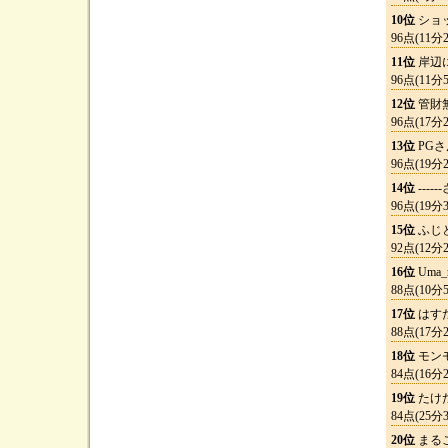
10位
ショ
96点(11分
11位
岸辺
96点(11分
12位
管財
96点(17分
13位
PGさ
96点(19分
14位
-----
96点(19分
15位
ふじ
92点(12分
16位
Uma_
88点(10分
17位
はす
88点(17分
18位
モン
84点(16分
19位
たけ
84点(25分
20位
まる