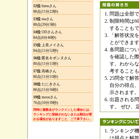
12位
himuさん
88点(11分22秒)
問題は全部で
13位
maさん
制限時間は6
88点(29分5秒)
することも
14位
ODさんさん
「解答状況
84点(6分46秒)
とができま
15位
上長メイさん
各問題につ
84点(11分52秒)
を確認した際
16位
匿名キボンヌさん
す。わから
80点(11分11秒)
考すること
17位
高橋さん
80点(11分51秒)
25問全て解
18位
たにきさん
自分の得点、
80点(11分56秒)
示されます。
19位
moonさん
出題される
76点(10分39秒)
す。 ぜひ、
同時に複数名がランクインした場合には、
ランキングに登録されないまたは順位が変
わる場合がありますこと、ご了承下さい。
ランキング機
は得点と解