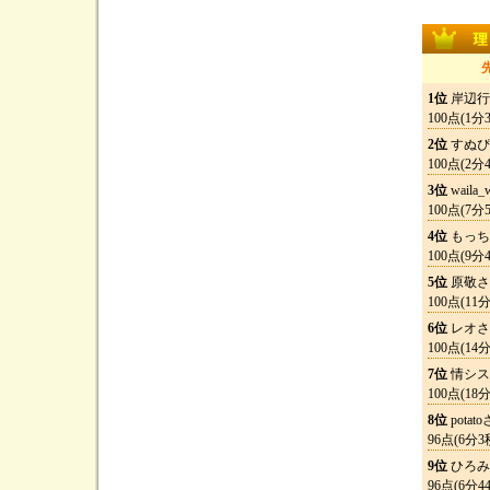
先
1位
岸辺行
100点(1分
2位
すぬぴ
100点(2分
3位
waila
100点(7分
4位
もっち
100点(9分
5位
原敬さ
100点(11
6位
レオさ
100点(14
7位
情シス
100点(18
8位
potat
96点(6分3
9位
ひろみ
96点(6分4